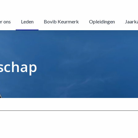
r ons
Leden
Bovib Keurmerk
Opleidingen
Jaark
tschap