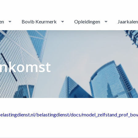
en
Bovib Keurmerk
Opleidingen
Jaarkale
enkomst
belastingdienst.nl/belastingdienst/docs/model_zelfstand_prof_b