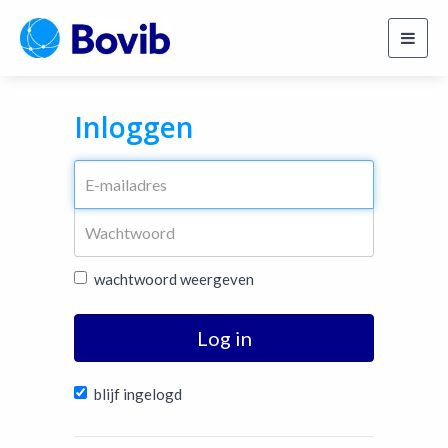
Toggl
navig
Inloggen
wachtwoord weergeven
Log in
blijf ingelogd