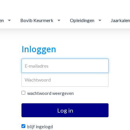
en
Bovib Keurmerk
Opleidingen
Jaarkale
Inloggen
wachtwoord weergeven
Log in
blijf ingelogd