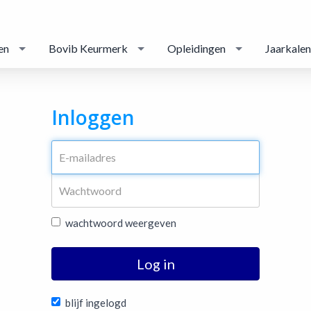
en
Bovib Keurmerk
Opleidingen
Jaarkale
Inloggen
wachtwoord weergeven
Log in
blijf ingelogd