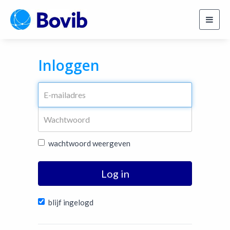
Toggl
navig
Inloggen
wachtwoord weergeven
Log in
blijf ingelogd